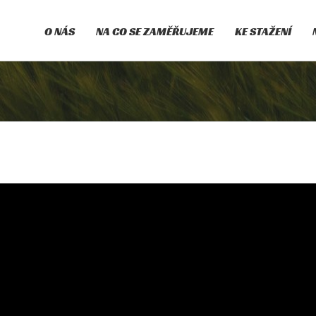
O NÁS
NA CO SE ZAMĚŘUJEME
KE STAŽENÍ